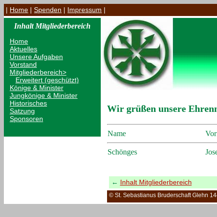
|
Home
|
Spenden
|
Impressum
|
Inhalt Mitgliederbereich
Home
Aktuelles
Unsere Aufgaben
Vorstand
Mitgliederbereich>
Erweitert (geschützt)
Könige & Minister
Jungkönige & Minister
Historisches
Wir grüßen unsere Ehrenm
Satzung
Sponsoren
Name
Vo
Schönges
Jos
←
Inhalt Mitgliederbereich
© St. Sebastianus Bruderschaft Glehn 1